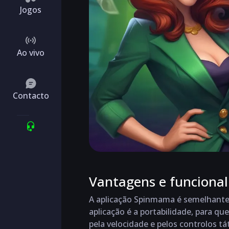
Jogos
Ao vivo
Contacto
Vantagens e funciona
A aplicação Spinmama é semelhante
aplicação é a portabilidade, para 
pela velocidade e pelos controlos 