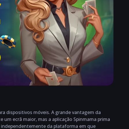
€
ra dispositivos móveis. A grande vantagem da
-te um ecrã maior, mas a aplicação Spinmama prima
as, independentemente da plataforma em que