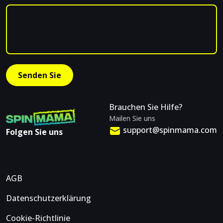
Brauchen Sie Hilfe?
Mailen Sie uns
support@spinmama.com
Folgen Sie uns
AGB
Datenschutzerklärung
Cookie-Richtlinie