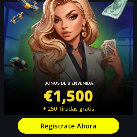
BONOS DE BIENVENIDA
€1,500
+ 250 Tiradas gratis
Regístrate Ahora